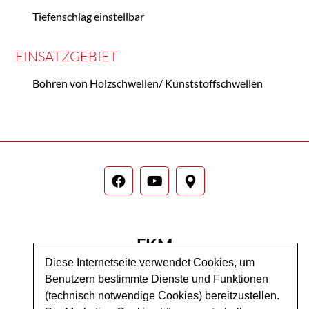
Tiefenschlag einstellbar
EINSATZGEBIET
Bohren von Holzschwellen/​ Kunststoffschwellen
FKM
SCHLEIF
SYSTEM
TECHNIK GmbH
Diese Internetseite verwendet Cookies, um
Benutzern bestimmte Dienste und Funktionen
Bergstraße 22, A‑4310 Mauthausen
(technisch notwendige Cookies) bereitzustellen.
Zustelladresse:
Bahnhofstraße 2, A‑4481 Asten