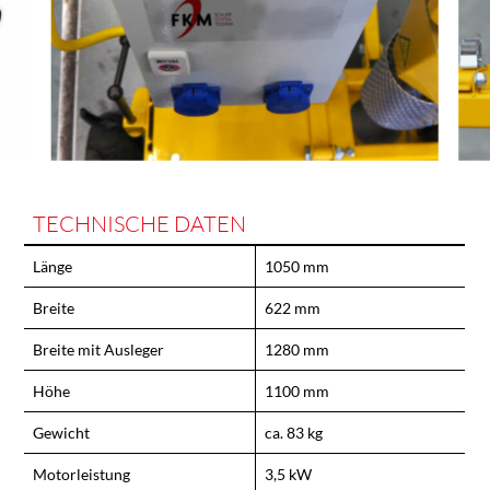
TECHNISCHE DATEN
Länge
1050 mm
Breite
622 mm
Breite mit Ausleger
1280 mm
Höhe
1100 mm
Gewicht
ca. 83 kg
Motorleistung
3,5 kW