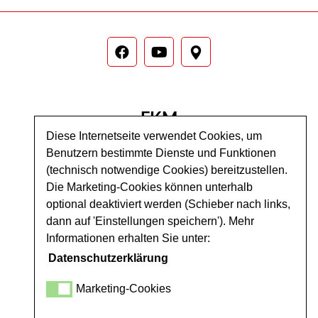
FKM
SCHLEIF
SYSTEM
TECHNIK GmbH
Diese Internetseite verwendet Cookies, um
Benutzern bestimmte Dienste und Funktionen
Bergstraße 22, A‑4310 Mauthausen
(technisch notwendige Cookies) bereitzustellen.
Zustelladresse:
Bahnhofstraße 2, A‑4481 Asten
Die Marketing-Cookies können unterhalb
T: +43 (0) 7238 /​ 30 603
optional deaktiviert werden (Schieber nach links,
F: +43 (0) 7238 /​ 30 603–10
dann auf 'Einstellungen speichern'). Mehr
office@fkm-tec.at
Informationen erhalten Sie unter:
Datenschutzerklärung
JOBS
Marketing-Cookies
DOWNLOADS
AGB