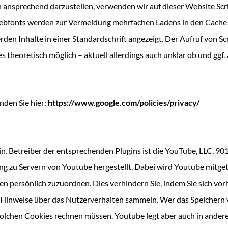
ansprechend darzustellen, verwenden wir auf dieser Website Scrip
ebfonts werden zur Vermeidung mehrfachen Ladens in den Cache I
den Inhalte in einer Standardschrift angezeigt. Der Aufruf von Sc
es theoretisch möglich – aktuell allerdings auch unklar ob und gg
nden Sie hier:
https://​www​.google​.com/​p​o​l​i​c​i​e​s​/​p​r​i​v​a​cy/
n. Betreiber der entsprechenden Plugins ist die YouTube, LLC, 90
g zu Servern von Youtube hergestellt. Dabei wird Youtube mitgete
en persönlich zuzuordnen. Dies verhindern Sie, indem Sie sich vo
ie Hinweise über das Nutzerverhalten sammeln. Wer das Speichern 
solchen Cookies rechnen müssen. Youtube legt aber auch in ande