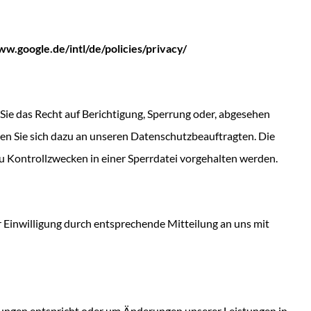
google​.de/​i​n​t​l​/​d​e​/​p​o​l​i​c​i​e​s​/​p​r​i​v​a​cy/
Sie das Recht auf Berichtigung, Sperrung oder, abgesehen
n Sie sich dazu an unseren Datenschutzbeauftragten. Die
u Kontrollzwecken in einer Sperrdatei vorgehalten werden.
 Einwilligung durch entsprechende Mitteilung an uns mit
erungen entspricht oder um Änderungen unserer Leistungen in